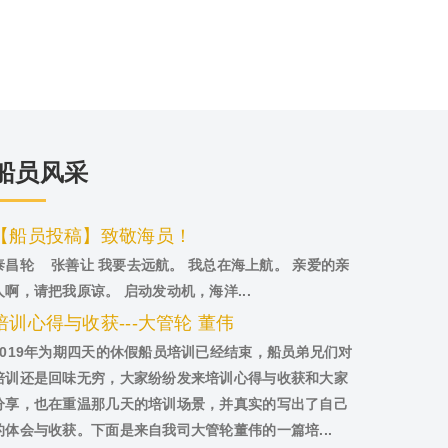
船员风采
【船员投稿】致敬海员！
泰昌轮 张善让 我要去远航。 我总在海上航。 亲爱的亲
人啊，请把我原谅。 启动发动机，海洋...
培训心得与收获---大管轮 董伟
2019年为期四天的休假船员培训已经结束，船员弟兄们对
培训还是回味无穷，大家纷纷发来培训心得与收获和大家
分享，也在重温那几天的培训场景，并真实的写出了自己
的体会与收获。下面是来自我司大管轮董伟的一篇培...