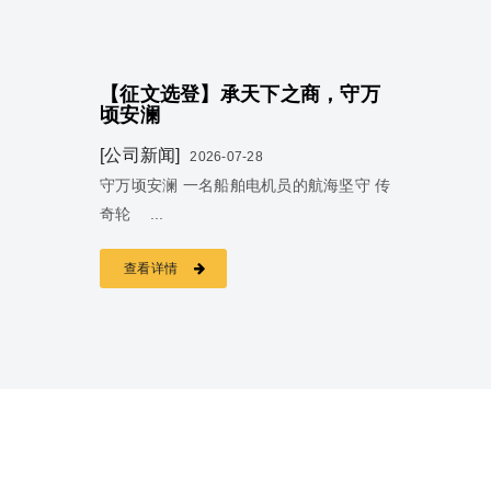
【征文选登】承天下之商，守万
顷安澜
[公司新闻]
2026-07-28
守万顷安澜 一名船舶电机员的航海坚守 传
奇轮 ...
查看详情