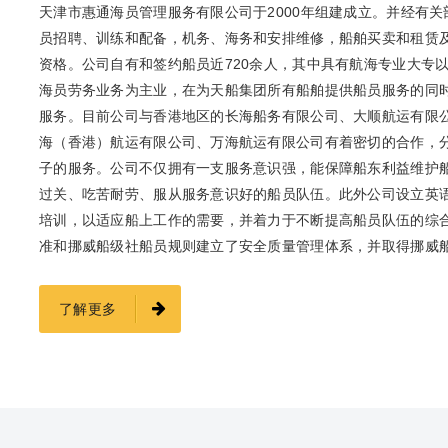
天津市惠通海员管理服务有限公司于2000年组建成立。并经有
员招聘、训练和配备，机务、海务和安排维修，船舶买卖和租赁
资格。公司自有和签约船员近720余人，其中具有航海专业大专以
海员劳务业务为主业，在为天船集团所有船舶提供船员服务的同
服务。目前公司与香港地区的长海船务有限公司、大顺航运有限
海（香港）航运有限公司、万海航运有限公司有着密切的合作，
子的服务。公司不仅拥有一支服务意识强，能保障船东利益维护
过关、吃苦耐劳、服从服务意识好的船员队伍。此外公司设立英语
培训，以适应船上工作的需要，并着力于不断提高船员队伍的综合素质和
准和挪威船级社船员规则建立了安全质量管理体系，并取得挪威船
了解更多