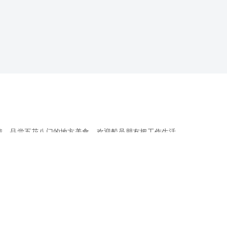
情，品尝五花八门的地方美食，欢迎船员朋友把工作生活