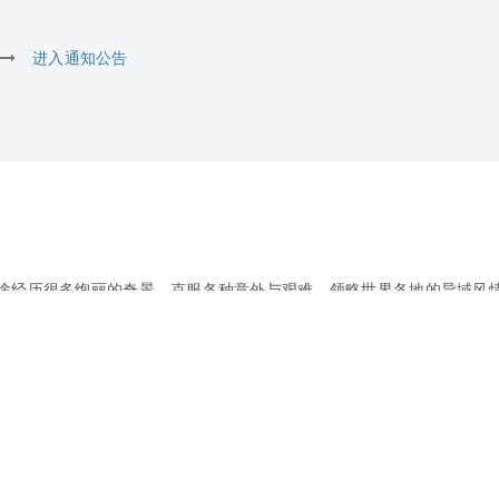
进入通知公告
途经历很多绚丽的奇景，克服各种意外与艰难，领略世界各地的异域风
到我们精彩的旅程。