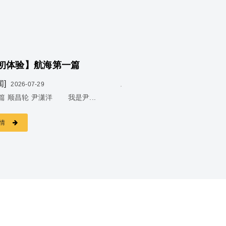
初体验】航海第一篇
闻]
2026-07-29
篇 顺昌轮 尹潇洋 我是尹...
情