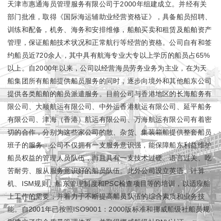
天津市惠通海员管理服务有限公司于2000年组建成立。并经有关
部门批准，取得《国际海运辅助业经营资格证》，具备船员招聘、
训练和配备，机务、海务和安排维修，船舶买卖和租赁及船舶资产
管理，保证船舶技术状况和正常航行等经营的资格。公司自有和签
约船员近720余人，其中具有航海专业大专以上学历的船员占65%
以上。自2000年以来，公司以经营海员劳务业务为主业，在为天
船集团所有船舶提供船员服务的同时，逐步向境外和其他船东公司
提供各类船舶的船员派遣服务。目前公司与香港地区的长海船务有
限公司、大顺航运有限公司、中外运香港航运有限公司、延平船务
有限公司、津海（香港）航运有限公司、万海航运有限公司有着密
切的合作，分别为这些家公司的散、杂货、集装箱船提供整套船员
班子的服务。公司不仅拥有一支服务意识强，能保障船东利益维护
船员权益的管理人员队伍，而且具有一支技术过硬、语言过关、吃
苦耐劳、服从服务意识好的船员队伍。此外公司设立英语、计算
机、ISM规则、船东管理制度和PSC检查项目等的培训，以适应船
上工作的需要，并着力于不断提高船员队伍的综合素质和业务技
能。自2001年已按照ISO9001：2000版标准和挪威船级社船员规