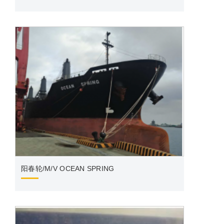
OCE
阳春轮/M/V OCEAN SPRING